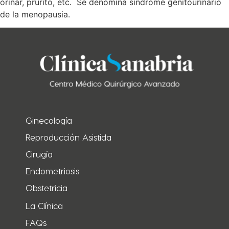
orinar, prurito, etc. Se denomina síndrome genitourinario
de la menopausia.
Ginecología
Reproducción Asistida
Cirugía
Endometriosis
Obstetricia
La Clínica
FAQs