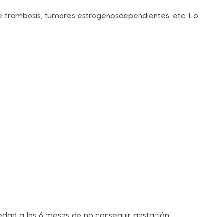
e trombosis, tumores estrogenosdependientes, etc. Lo
 edad a los 6 meses de no conseguir gestación