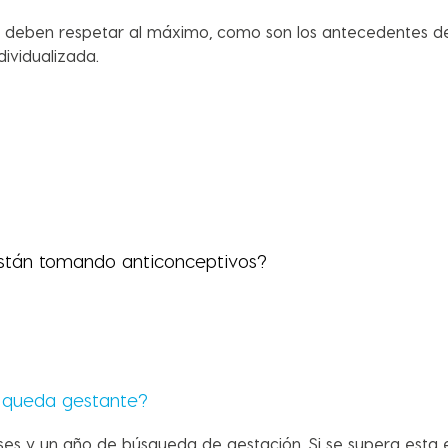
se deben respetar al máximo, como son los antecedentes d
ividualizada.
están tomando anticonceptivos?
 queda gestante?
ses y un año de búsqueda de gestación. Si se supera esta