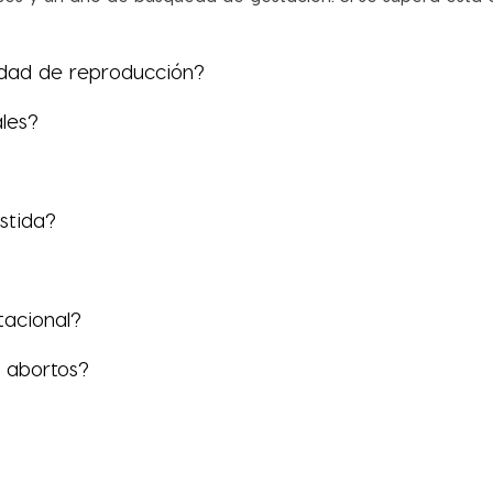
nidad de reproducción?
ales?
stida?
tacional?
s abortos?