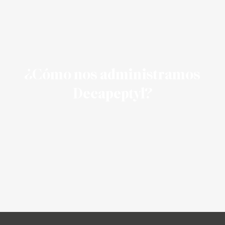
¿Cómo nos administramos
Decapeptyl?