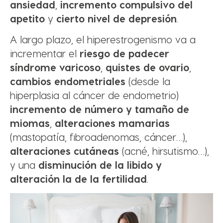
ansiedad
,
incremento compulsivo del
apetito
y
cierto nivel de depresión
.
A largo plazo, el hiperestrogenismo va a
incrementar el
riesgo de padecer
síndrome varicoso
,
quistes de ovario
,
cambios endometriales
(desde la
hiperplasia al cáncer de endometrio)
incremento de número y tamaño de
miomas
,
alteraciones mamarias
(mastopatía, fibroadenomas, cáncer…),
alteraciones cutáneas
(acné, hirsutismo…),
y una
disminución de la libido y
alteración la de la fertilidad
.