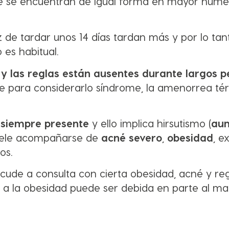
que se encuentran de igual forma en mayor núm
.
 de tardar unos 14 días tardan más y por lo tant
 es habitual.
y las reglas están ausentes durante largos p
ble para considerarlo síndrome, la amenorrea t
 siempre presente
y ello implica hirsutismo (
au
suele acompañarse de
acné severo
,
obesidad
, e
ros.
acude a consulta con cierta obesidad, acné y re
a la obesidad puede ser debida en parte al ma