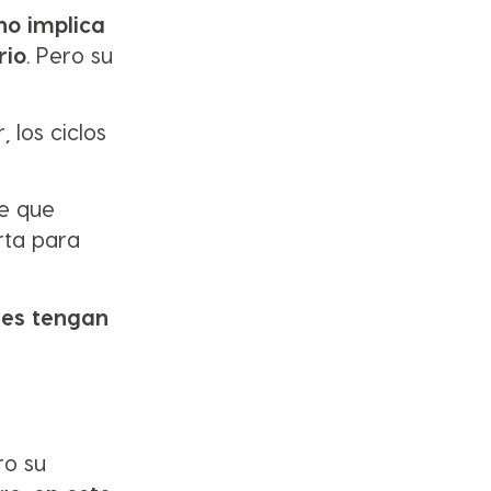
no implica
rio
. Pero su
 los ciclos
e que
rta para
res tengan
ro su