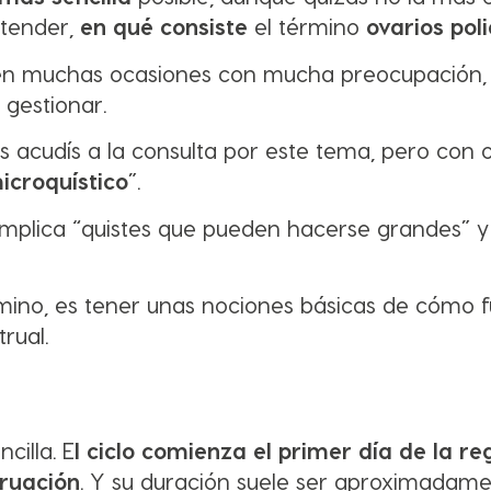
ntender,
en qué consiste
el término
ovarios poli
y en muchas ocasiones con mucha preocupación,
gestionar.
es acudís a la consulta por este tema, pero con 
icroquístico
”.
implica “quistes que pueden hacerse grandes” y
mino, es tener unas nociones básicas de cómo 
rual.
cilla. E
l ciclo comienza el primer día de la re
truación
. Y su duración suele ser aproximadam