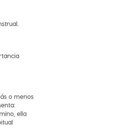
strual.
rtancia
 más o menos
menta:
mino, ella
itual