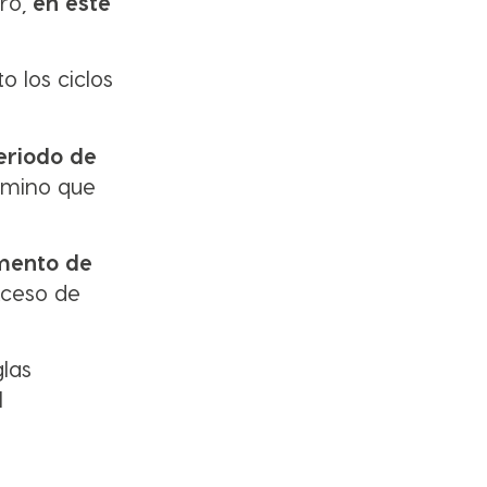
ero,
en este
o los ciclos
eriodo de
érmino que
mento de
xceso de
glas
l