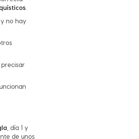
quísticos
.
 y no hay
otros
 precisar
funcionan
gla
, día 1 y
ente de unos