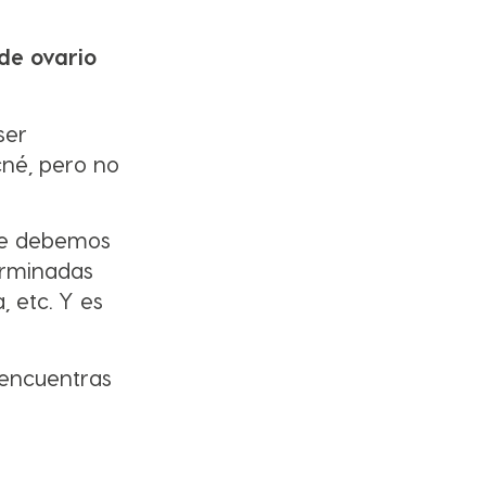
de ovario
ser
cné, pero no
e debemos
erminadas
, etc. Y es
 encuentras