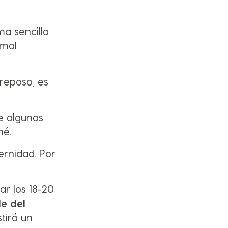
ma sencilla
rmal
reposo, es
e algunas
né.
ernidad. Por
ar los 18-20
le del
stirá un